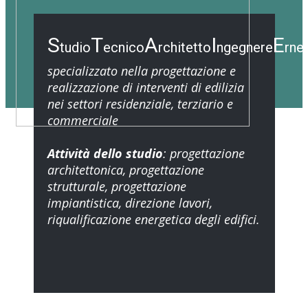
S
T
A
I
E
tudio
ecnico
rchitetto
ngegnere
rne
specializzato nella progettazione e
realizzazione di interventi di edilizia
nei settori residenziale, terziario e
commerciale
Attività dello studio
: progettazione
architettonica, progettazione
strutturale, progettazione
impiantistica, direzione lavori,
riqualificazione energetica degli edifici.